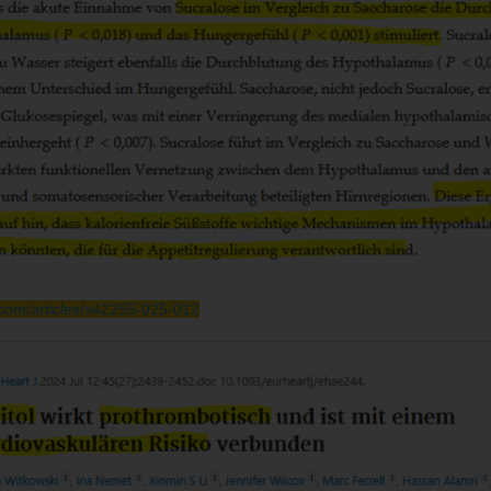
com/articles/s42255-025-012