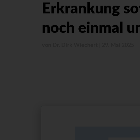
Erkrankung s
noch einmal u
von
Dr. Dirk Wiechert
|
29. Mai 2025