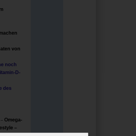
em
r machen
daten von
e ​​noch
itamin-D-
e des
Omega-
–
estyle –