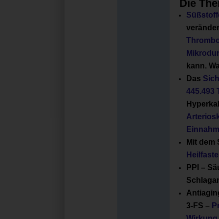
Die Th
Süßstof
veränder
Thrombo
Mikrodu
kann. Wa
Das
Sich
445.493
Hyperkal
Arterios
Einnah
Mit dem 
Heilfast
PPI – Säu
Schlaga
Antiagin
3-FS –
P
Wirkung 