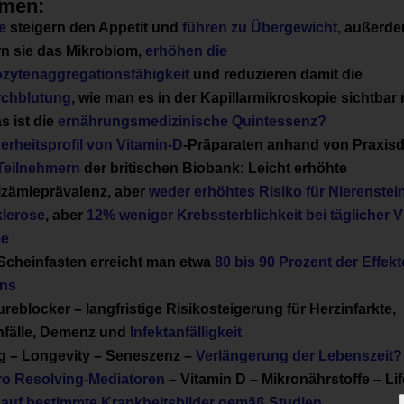
emen:
fe
steigern den Appetit und
führen zu Übergewicht,
außerd
n sie das Mikrobiom,
erhöhen die
zytenaggregationsfähigkeit
und reduzieren damit die
rchblutung
, wie man es in der Kapillarmikroskopie sichtba
s ist die
ernährungsmedizinische Quintessenz?
erheitsprofil von Vitamin-D
-Präparaten anhand von Praxis
 Teilnehmern
der britischen Biobank: Leicht erhöhte
zämieprävalenz, aber
weder erhöhtes Risiko für Nierenstein
klerose
, aber
12% weniger Krebssterblichkeit bei täglicher V
me
Scheinfasten erreicht man etwa
80 bis 90 Prozent der Effekt
ens
reblocker – langfristige Risikosteigerung für Herzinfarkte,
nfälle, Demenz und
Infektanfälligkeit
g – Longevity – Seneszenz –
Verlängerung der Lebenszeit?
ro Resolving-Mediatoren
– Vitamin D – Mikronährstoffe – Lif
auf bestimmte Krankheitsbilder gemäß Studien