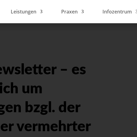
Leistungen
Praxen
Infozentrum
wsletter – es
ich um
en bzgl. der
er vermehrter