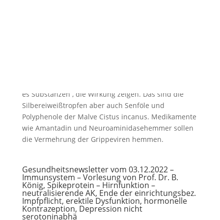
Erkältung und Grippe -Virusinfekte – was ist zu
tun ?
von
Dr. Dirk Wiechert
|
20. Oktober 2013
|
Publikationen
Gegen Viren gibt es keine Antibiotika. Dennoch gibt
es Substanzen , die Wirkung zeigen. Das sind die
Silbereiweißtropfen aber auch Senföle und
Polyphenole der Malve Cistus incanus. Medikamente
wie Amantadin und Neuroaminidasehemmer sollen
die Vermehrung der Grippeviren hemmen.
Gesundheitsnewsletter vom 03.12.2022 –
Immunsystem – Vorlesung von Prof. Dr. B.
König, Spikeprotein – Hirnfunktion –
neutralisierende AK, Ende der einrichtungsbez.
Impfpflicht, erektile Dysfunktion, hormonelle
Kontrazeption, Depression nicht
serotoninabhä