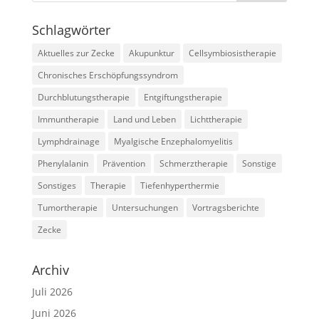
Schlagwörter
Aktuelles zur Zecke
Akupunktur
Cellsymbiosistherapie
Chronisches Erschöpfungssyndrom
Durchblutungstherapie
Entgiftungstherapie
Immuntherapie
Land und Leben
Lichttherapie
Lymphdrainage
Myalgische Enzephalomyelitis
Phenylalanin
Prävention
Schmerztherapie
Sonstige
Sonstiges
Therapie
Tiefenhyperthermie
Tumortherapie
Untersuchungen
Vortragsberichte
Zecke
Archiv
Juli 2026
Juni 2026